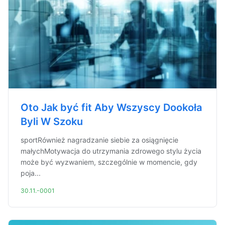
Oto Jak być fit Aby Wszyscy Dookoła
Byli W Szoku
sportRównież nagradzanie siebie za osiągnięcie
małychMotywacja do utrzymania zdrowego stylu życia
może być wyzwaniem, szczególnie w momencie, gdy
poja...
30.11.-0001