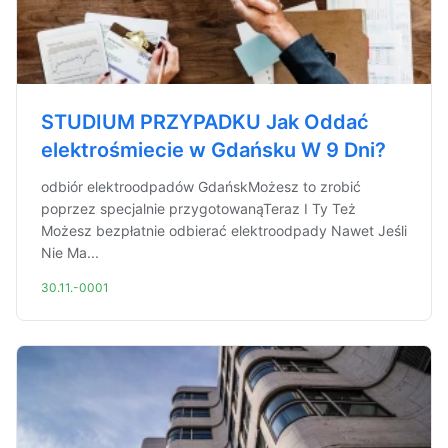
STUDIUM PRZYPADKU Jak Oddać
elektrośmiecie w Gdańsku W 9 Dni?
odbiór elektroodpadów GdańskMożesz to zrobić
poprzez specjalnie przygotowanąTeraz I Ty Też
Możesz bezpłatnie odbierać elektroodpady Nawet Jeśli
Nie Ma...
30.11.-0001