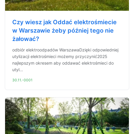
Czy wiesz jak Oddać elektrośmiecie
w Warszawie żeby później tego nie
żałować?
odbiór elektroodpadów WarszawaDzięki odpowiedniej
utylizacji elektrośmieci możemy przyczynić2025
najlepszym okresem aby oddawać elektrośmieci do
utyl...
30.11.-0001