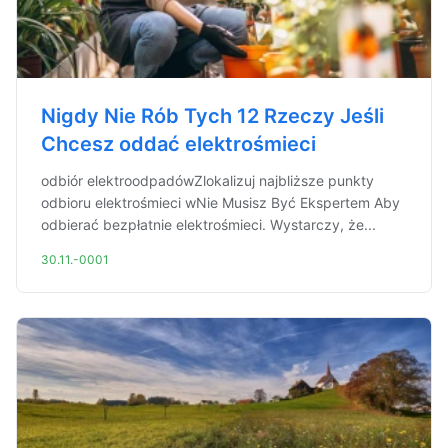
Nigdy Nie Rób Tych 12 Rzeczy Jeśli
Chcesz oddać elektrośmieci
odbiór elektroodpadówZlokalizuj najbliższe punkty
odbioru elektrośmieci wNie Musisz Być Ekspertem Aby
odbierać bezpłatnie elektrośmieci. Wystarczy, że...
30.11.-0001