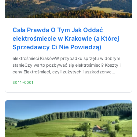
Cała Prawda O Tym Jak Oddać
elektrośmiecie w Krakowie (a Której
Sprzedawcy Ci Nie Powiedzą)
elektrośmieci KrakówW przypadku sprzętu w dobrym
stanieCzy warto pozbywać się elektrośmieci? Koszty i
ceny Elektrośmieci, czyli zużytych i uszkodzonyc...
30.11.-0001