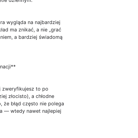
ra wygląda na najbardziej
ład ma znikać, a nie „grać
aniem, a bardziej świadomą
nacji**
j zweryfikujesz to po
iej złocisto), a chłodne
, że błąd często nie polega
ra — wtedy nawet najlepiej