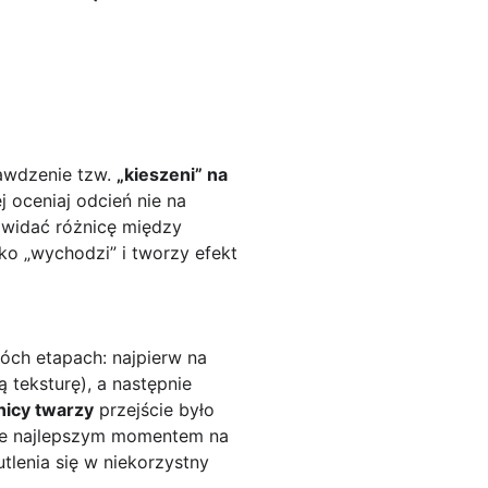
rawdzenie tzw.
„kieszeni” na
 oceniaj odcień nie na
j widać różnicę między
bko „wychodzi” i tworzy efekt
óch etapach: najpierw na
 teksturę), a następnie
nicy twarzy
przejście było
tyce najlepszym momentem na
utlenia się w niekorzystny