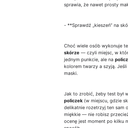
sprawia, że nawet prosty mak
- **Sprawdź „kieszeń” na skór
Choć wiele osób wykonuje tes
skórze
— czyli miejsc, w któ
jednym punkcie, ale na
polic
kolorem twarzy a szyją. Jeśli
maski.
Jak to zrobić, żeby test by
policzek
(w miejscu, gdzie sk
delikatnie rozetrzyj ten sam
miękkie — nie robisz przecie
ocenę jest moment po kilku mi
sposób.