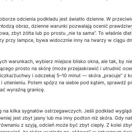
oborze odcienia podkładu jest
światło dzienne
. W przeciw
chłodzą obraz, dzienne warunki pozwalają ocenić prawdziw
owa, zbyt żółta lub po prostu „nie ta sama”. To właśnie dl
zy przy lampce, bywa widocznie inny na twarzy w ciągu dn
ch warunkach, wybierz miejsce blisko okna, ale tak, by
ni
ącego prosto na skórę (może przejaskrawić i utrudnić ocen
iczka/żuchwy i odczekaj 5–10 minut — skóra „pracuje” z k
i utlenieniu. Potem spójrz na siebie pod kątem, sprawdź prz
dać wyraźną granicę.
 na kilka sygnałów ostrzegawczych. Jeśli podkład wyglą
wniej jest zbyt jasny lub ma inny podton niż skóra. Gdy na
ównaniu z szyją, odcień może być zbyt ciepły. Z kolei zbyt
i sprawiać, że skóra wygląda na „różową” w sztucznym świ