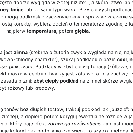
zęsto dobrze wygląda w złotej biżuterii, a skóra łatwo łap
ney, beige
lub opisami typu
warm
. Przy ciepłych podtonac
o mogą podkreślać zaczerwienienia i sprawiać wrażenie sz
prostą korektę: wybierz odcień o temperaturze zgodnej z k
 — najpierw
temperatura
, potem
głębia
.
a jest
zimna
(srebrna biżuteria zwykle wygląda na niej najl
kowo-chłodny charakter), szukaj podkładu o bazie
cool
,
n
ose, pink, ivory
. Podkłady w zbyt ciepłej tonacji (żółtawe
fekt maski: w centrum twarzy jest żółtawo, a linia żuchwy 
a zasada brzmi:
zbyt ciepły podkład
na zimnej skórze wyglą
byt różowy lub kredowy.
 tonów bez długich testów, traktuj podkład jak „puzzle”: 
o zimnej), a dopiero potem koryguj ewentualne różnice w ja
ład, który daje efekt
zdrowego rozświetlenia
zamiast mocno
uje koloryt bez podbijania czerwieni. To szybka metoda, 