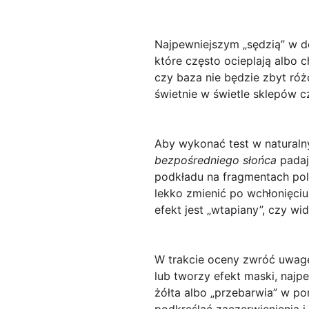
Najpewniejszym „sędzią” w d
które często ocieplają albo 
czy baza nie będzie zbyt róż
świetnie w świetle sklepów c
Aby wykonać test w naturalny
bezpośredniego słońca
padaj
podkładu na fragmentach pol
lekko zmienić po wchłonięciu 
efekt jest
„wtapiany”
, czy wi
W trakcie oceny zwróć uwagę
lub tworzy efekt maski, najpe
żółta
albo „przebarwia” w por
podkreślać zaczerwienienia 