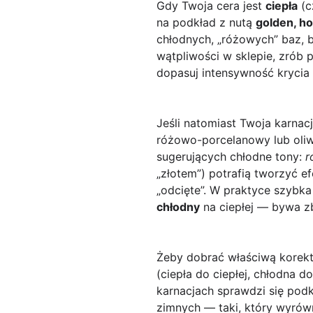
Gdy Twoja cera jest
ciepła
(c
na podkład z nutą
golden, ho
chłodnych, „różowych” baz, b
wątpliwości w sklepie, zrób 
dopasuj intensywność krycia
Jeśli natomiast Twoja karnacj
różowo-porcelanowy lub oliw
sugerujących chłodne tony:
r
„złotem”) potrafią tworzyć e
„odcięte”. W praktyce szybk
chłodny
na ciepłej — bywa z
Żeby dobrać właściwą korektę
(ciepła do ciepłej, chłodna d
karnacjach sprawdzi się podk
zimnych — taki, który wyrówn