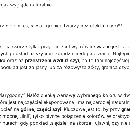
ijaż wygląda naturalnie.
ze: policzek, szyja i granica twarzy bez efektu maski**
t na skórze tylko przy linii żuchwy, równie ważne jest sp
rych podkład najszybciej zdradza niedopasowanie. Najlepiej
zku
oraz na
przestrzeni wzdłuż szyi
, bo to tam najczęście
 podkład jest za jasny lub za różowy/za żółty, granica szy
ł wiarygodny? Nałóż cienką warstwę wybranego koloru w dw
óra jest najczęściej eksponowana i ma najbardziej naturalną
 odcień na
górnej części szyi
. Kluczowe jest to, by przy
gra
ż mocnej „linii”, tylko płynne połączenie kolorów. W prak
nutach: gdy podkład „siądzie” na skórze i ujawni, czy nie 