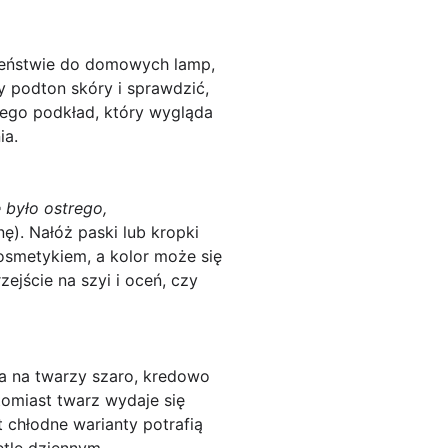
ieństwie do domowych lamp,
y podton skóry i sprawdzić,
atego podkład, który wygląda
ia.
e było ostrego,
ę). Nałóż paski lub kropki
osmetykiem, a kolor może się
ejście na szyi i oceń, czy
da na twarzy
szaro, kredowo
tomiast twarz wydaje się
 chłodne warianty potrafią
etle dziennym.