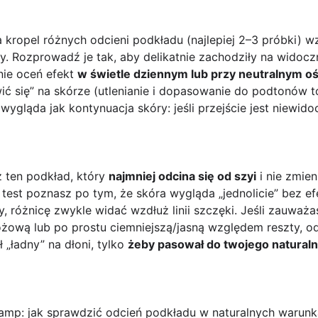
 kropel różnych odcieni podkładu (najlepiej 2–3 próbki) wz
y. Rozprowadź je tak, aby delikatnie zachodziły na widoczn
nie oceń efekt
w świetle dziennym lub przy neutralnym oś
 się” na skórze (utlenianie i dopasowanie do podtonów to
 wygląda jak kontynuacja skóry: jeśli przejście jest niewido
 ten podkład, który
najmniej odcina się od szyi
i nie zmien
test poznasz po tym, że skóra wygląda „jednolicie” bez e
, różnicę zwykle widać wzdłuż linii szczęki. Jeśli zauważa
 różową lub po prostu ciemniejszą/jasną względem reszty, 
 „ładny” na dłoni, tylko
żeby pasował do twojego naturaln
 lamp: jak sprawdzić odcień podkładu w naturalnych warun