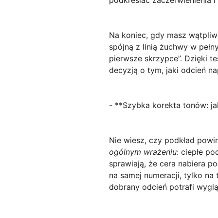
Na koniec, gdy masz wątpliw
spójną
z linią żuchwy w pełny
pierwsze skrzypce”. Dzięki t
decyzją o tym, jaki odcień n
- **Szybka korekta tonów: ja
Nie wiesz, czy podkład powin
ogólnym wrażeniu
: ciepłe po
sprawiają, że cera nabiera po
na samej numeracji, tylko na
dobrany odcień potrafi wygl