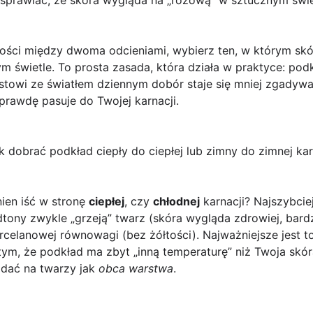
ości między dwoma odcieniami, wybierz ten, w którym skó
m świetle. To prosta zasada, która działa w praktyce: podk
estowi ze światłem dziennym dobór staje się mniej zgadyw
aprawdę pasuje do Twojej karnacji.
k dobrać podkład ciepły do ciepłej lub zimny do zimnej kar
ien iść w stronę
ciepłej
, czy
chłodnej
karnacji? Najszybcie
dtony zwykle „grzeją” twarz (skóra wygląda zdrowiej, bardz
rcelanowej równowagi (bez żółtości). Najważniejsze jest to
 tym, że podkład ma zbyt „inną temperaturę” niż Twoja skó
ądać na twarzy jak
obca warstwa
.