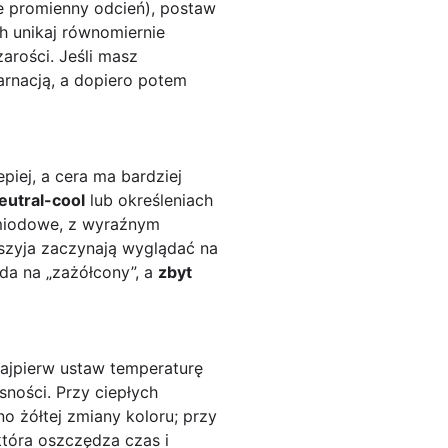
ie promienny odcień), postaw
h unikaj równomiernie
arości. Jeśli masz
arnacją, a dopiero potem
epiej, a cera ma bardziej
eutral-cool
lub określeniach
, miodowe, z wyraźnym
i szyja zaczynają wyglądać na
da na „zażółcony”, a
zbyt
najpierw ustaw temperaturę
sności. Przy ciepłych
 żółtej zmiany koloru; przy
która oszczędza czas i