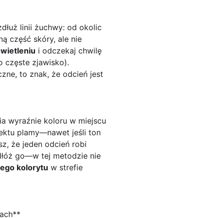
dłuż linii żuchwy: od okolic
ą część skóry, ale nie
wietleniu
i odczekaj chwilę
 częste zjawisko).
czne, to znak, że odcień jest
ia wyraźnie koloru w miejscu
fektu plamy—nawet jeśli ton
sz, że jeden odcień robi
odłóż go—w tej metodzie nie
ego kolorytu
w strefie
kach**