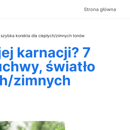
Strona główna
i szybka korekta dla ciepłych/zimnych tonów
j karnacji? 7
uchwy, światło
ych/zimnych