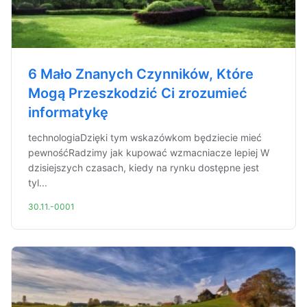
6 Mało Znanych Czynników, Które
Mogą Przeszkodzić Ci zrozumieć
informatykę
technologiaDzięki tym wskazówkom będziecie mieć
pewnośćRadzimy jak kupować wzmacniacze lepiej W
dzisiejszych czasach, kiedy na rynku dostępne jest
tyl...
30.11.-0001