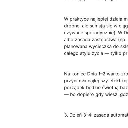
W praktyce najlepiej działa 
drobne, ale sumują się w cią
używane sporadycznie). W Dni
albo zasada zastępstwa
(np.
planowana wycieczka do sklep
całego stylu życia — tylko p
Na koniec Dnia 1–2 warto zro
przyniosła najlepszy efekt (
porządek będzie świetną bazą
— bo dopiero gdy wiesz, gdzie
3. Dzień 3–4: zasada automat