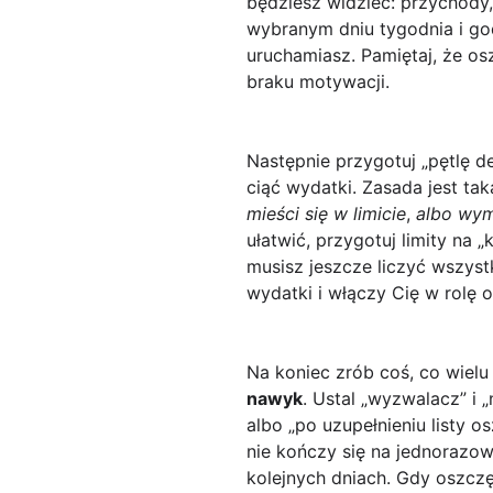
będziesz widzieć: przychody, 
wybranym dniu tygodnia i god
uruchamiasz. Pamiętaj, że o
braku motywacji.
Następnie przygotuj „pętlę d
ciąć wydatki. Zasada jest t
mieści się w limicie
,
albo wym
ułatwić, przygotuj limity na 
musisz jeszcze liczyć wszyst
wydatki i włączy Cię w rolę 
Na koniec zrób coś, co wiel
nawyk
. Ustal „wyzwalacz” i
albo „po uzupełnieniu listy 
nie kończy się na jednorazo
kolejnych dniach. Gdy oszczę