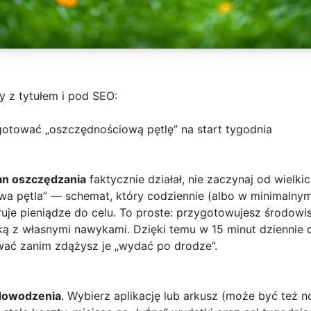
y z tytułem i pod SEO:
zygotować „oszczędnościową pętlę” na start tygodnia
an oszczędzania
faktycznie działał, nie zaczynaj od wielkic
wa pętla” — schemat, który codziennie (albo w minimalnym
ruje pieniądze do celu. To proste: przygotowujesz środow
lką z własnymi nawykami. Dzięki temu w 15 minut dziennie 
wać zanim zdążysz je „wydać po drodze”.
 dowodzenia
. Wybierz aplikację lub arkusz (może być też no