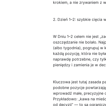
krokiem, a nie zrywaniem z w
2. Dzień 1–2: szybkie cięci
W
Dniu 1–2
celem nie jest „za
oszczędzanie nie bolało. Na
(albo tygodnia), pogrupuj w k
każdą pozycję, która nie był
naprawdę potrzebne, czy ty
pieniędzy i zamienia je w dec
Kluczowa jest tutaj zasada
p
podobne pozycje powtarzają 
wprowadź
małe, precyzyjne 
Przykładowo: „kawa na mieści
od decyzji” — to są ogranicz