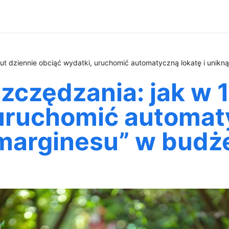
ut dziennie obciąć wydatki, uruchomić automatyczną lokatę i unikn
zczędzania: jak w 
uruchomić automaty
marginesu” w budże