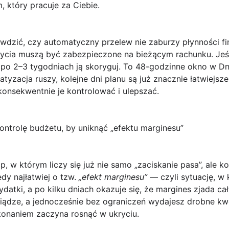
, który pracuje za Ciebie.
wdzić, czy automatyczny przelew nie zaburzy płynności fin
życia muszą być zabezpieczone na bieżącym rachunku. Jeśl
 po 2–3 tygodniach ją skoryguj.
To 48-godzinne okno w Dn
yzacja ruszy, kolejne dni planu są już znacznie łatwiejsz
konsekwentnie je kontrolować i ulepszać.
kontrolę budżetu, by uniknąć „efektu marginesu”
, w którym liczy się już nie samo „zaciskanie pasa”, ale
ko
edy najłatwiej o tzw.
„efekt marginesu”
— czyli sytuację, w 
datki, a po kilku dniach okazuje się, że margines zjada cał
iądze, a jednocześnie bez ograniczeń wydajesz drobne kwot
onaniem zaczyna rosnąć w ukryciu.