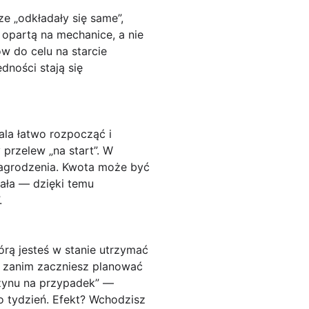
e „odkładały się same”,
opartą na mechanice, a nie
 do celu na starcie
dności stają się
wala łatwo rozpocząć i
y przelew „na start”
. W
agrodzenia. Kwota może być
ała — dzięki temu
.
órą jesteś w stanie utrzymać
ta zanim zaczniesz planować
azynu na przypadek” —
o tydzień.
Efekt
? Wchodzisz