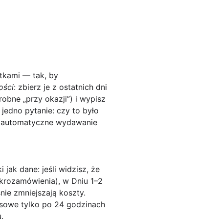
atkami — tak, by
ości
: zbierz je z ostatnich dni
robne „przy okazji”) i wypisz
 jedno pytanie:
czy to było
 automatyczne wydawanie
 jak dane: jeśli widzisz, że
ikrozamówienia), w Dniu 1–2
śnie zmniejszają koszty.
lsowe tylko po 24 godzinach
.