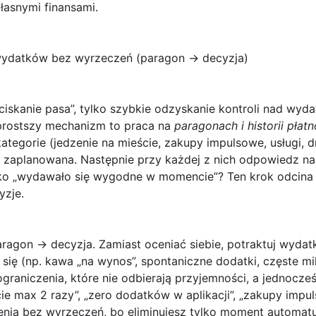
łasnymi finansami.
a wydatków bez wyrzeczeń (paragon → decyzja)
ciskanie pasa”, tylko szybkie odzyskanie kontroli nad wyd
jprostszy mechanizm to praca na
paragonach i historii płatn
ategorie (jedzenie na mieście, zakupy impulsowe, usługi, d
a zaplanowana. Następnie przy każdej z nich odpowiedz na
lko „wydawało się wygodne w momencie”?
Ten krok odcina
yzje.
aragon → decyzja
. Zamiast oceniać siebie, potraktuj wydatki
się (np. kawa „na wynos”, spontaniczne dodatki, częste m
ograniczenia
, które nie odbierają przyjemności, a jednocze
e max 2 razy”, „zero dodatków w aplikacji”, „zakupy impu
enia bez wyrzeczeń, bo eliminujesz tylko moment automatu