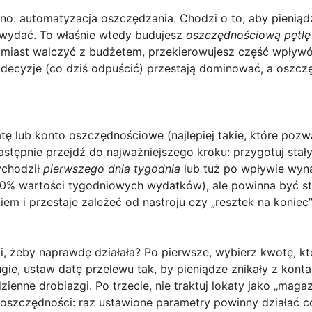
no: automatyzacja oszczędzania. Chodzi o to, aby pieniądz
 wydać. To właśnie wtedy budujesz
oszczędnościową pętlę
miast walczyć z budżetem, przekierowujesz część wpływów
 decyzje (co dziś odpuścić) przestają dominować, a oszczę
atę lub konto oszczędnościowe
(najlepiej takie, które poz
Następnie przejdź do najważniejszego kroku: przygotuj
stał
ychodził
pierwszego dnia tygodnia
lub tuż po wpływie wyn
–10% wartości tygodniowych wydatków), ale powinna być st
em i przestaje zależeć od nastroju czy „resztek na koniec”
, żeby naprawdę działała? Po pierwsze, wybierz kwotę, kt
gie, ustaw datę przelewu tak, by pieniądze znikały z kon
enne drobiazgi. Po trzecie, nie traktuj lokaty jako „mag
ki oszczędności: raz ustawione parametry powinny działać c