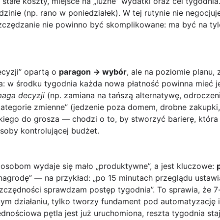
stałe koszty, miejsce na „luźne” wydatki oraz cel tygodnia
zinie (np. rano w poniedziałek). W tej rutynie nie negocj
szczędzanie nie powinno być skomplikowane: ma być na ty
ecyzji” opartą o
paragon → wybór
, ale na poziomie planu,
aka: w środku tygodnia każda nowa płatność powinna mieć
aga decyzji
(np. zamiana na tańszą alternatywę, odroczeni
„kategorie zmienne” (jedzenie poza domem, drobne zakupki, 
kiego do grosza — chodzi o to, by stworzyć barierę, któr
osoby kontrolującej budżet.
u osobom wydaje się mało „produktywne”, a jest kluczowe:
 „nagrodę” — na przykład: „po 15 minutach przeglądu ustaw
oszczędności sprawdzam postęp tygodnia”. To sprawia, że 
wym działaniu, tylko tworzy fundament pod automatyzację 
dnościowa pętla jest już uruchomiona, reszta tygodnia st