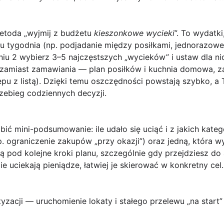
metoda „wyjmij z budżetu
kieszonkowe wycieki
”. To wydatk
gu tygodnia (np. podjadanie między posiłkami, jednorazow
u 2 wybierz 3–5 najczęstszych „wycieków” i ustaw dla nic
 zamiast zamawiania — plan posiłków i kuchnia domowa, 
u z listą). Dzięki temu oszczędności powstają szybko, a 
rzebieg codziennych decyzji.
bić mini-podsumowanie: ile udało się uciąć i
z jakich kateg
np. ograniczenie zakupów „przy okazji”) oraz jedną, która
 pod kolejne kroki planu, szczególnie gdy przejdziesz do
 uciekają pieniądze, łatwiej je skierować w konkretny cel.
yzacji — uruchomienie lokaty i stałego przelewu „na start”