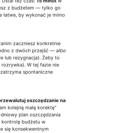
. Ustal też czas:
15 minut
w
ujesz z budżetem — tylko go
le łatwe, by wykonać je mimo
 zanim zaczniesz konkretnie
 jedno z dwóch przejść —
albo
e lub rezygnacja). Żeby to
rozrywka). W tej fazie nie
a zatrzyma spontaniczne
przewalutuj oszczędzanie na
iam kolejną małą korektę”
7-dniowy plan oszczędzania
i kontrolę budżetu w
aje się konsekwentnym