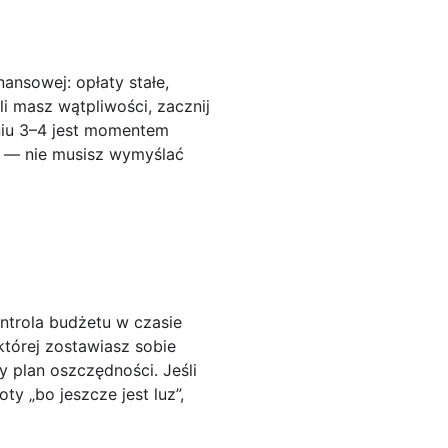
ansowej: opłaty stałe,
i masz wątpliwości, zacznij
iu 3–4
jest momentem
e — nie musisz wymyślać
ntrola budżetu w czasie
której zostawiasz sobie
y plan oszczędności. Jeśli
y „bo jeszcze jest luz”,