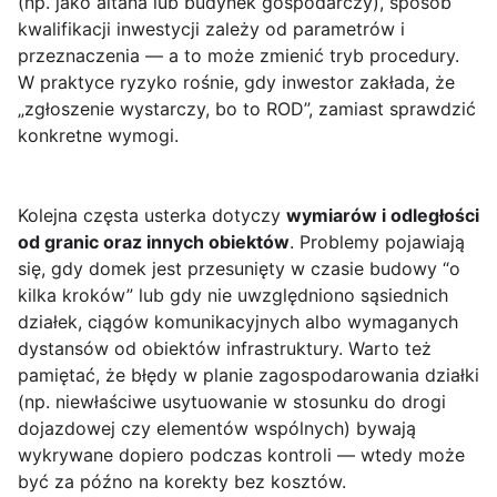
(np. jako altana lub budynek gospodarczy), sposób
kwalifikacji inwestycji zależy od parametrów i
przeznaczenia — a to może zmienić tryb procedury.
W praktyce ryzyko rośnie, gdy inwestor zakłada, że
„zgłoszenie wystarczy, bo to ROD”, zamiast sprawdzić
konkretne wymogi.
Kolejna częsta usterka dotyczy
wymiarów i odległości
od granic oraz innych obiektów
. Problemy pojawiają
się, gdy domek jest przesunięty w czasie budowy “o
kilka kroków” lub gdy nie uwzględniono sąsiednich
działek, ciągów komunikacyjnych albo wymaganych
dystansów od obiektów infrastruktury. Warto też
pamiętać, że błędy w planie zagospodarowania działki
(np. niewłaściwe usytuowanie w stosunku do drogi
dojazdowej czy elementów wspólnych) bywają
wykrywane dopiero podczas kontroli — wtedy może
być za późno na korekty bez kosztów.