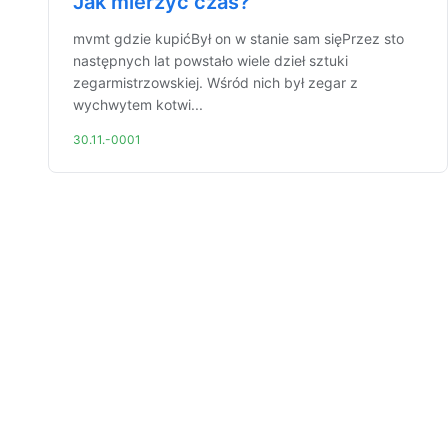
Jak mierzyć czas?
mvmt gdzie kupićBył on w stanie sam sięPrzez sto
następnych lat powstało wiele dzieł sztuki
zegarmistrzowskiej. Wśród nich był zegar z
wychwytem kotwi...
30.11.-0001