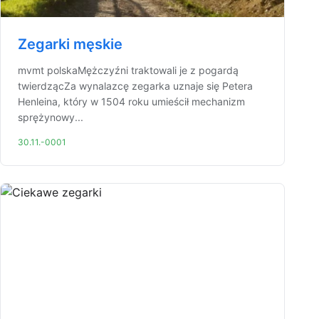
Zegarki męskie
mvmt polskaMężczyźni traktowali je z pogardą
twierdzącZa wynalazcę zegarka uznaje się Petera
Henleina, który w 1504 roku umieścił mechanizm
sprężynowy...
30.11.-0001