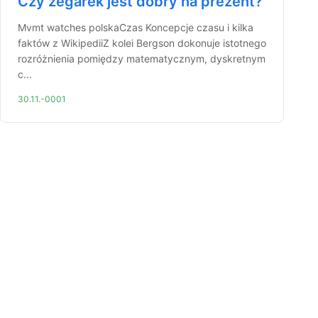
Czy zegarek jest dobry na prezent?
Mvmt watches polskaCzas Koncepcje czasu i kilka
faktów z WikipediiZ kolei Bergson dokonuje istotnego
rozróżnienia pomiędzy matematycznym, dyskretnym
c...
30.11.-0001