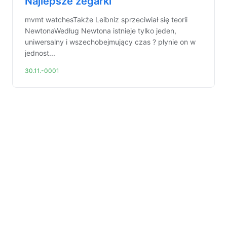
Najlepsze zegarki
mvmt watchesTakże Leibniz sprzeciwiał się teorii
NewtonaWedług Newtona istnieje tylko jeden,
uniwersalny i wszechobejmujący czas ? płynie on w
jednost...
30.11.-0001