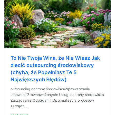
To Nie Twoja Wina, że Nie Wiesz Jak
zlecić outsourcing środowiskowy
(chyba, że Popełniasz Te 5
Największych Błędów)
outsourcing ochrony środowiskaWprowadzanie
Innowacji Zrównoważonych: Usługi ochrony środowiska
Zarządzanie Odpadami: Optymalizacja procesów
zarządz...
30.11.-0001