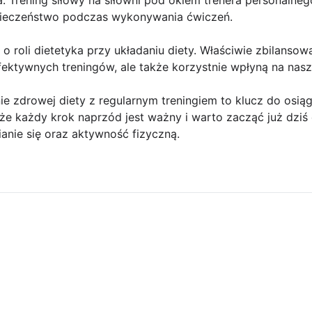
a. Trening siłowy na siłowni pod okiem trenera personaln
pieczeństwo podczas wykonywania ćwiczeń.
 roli dietetyka przy układaniu diety. Właściwie zbilansow
efektywnych treningów, ale także korzystnie wpłyną na nas
ie zdrowej diety z regularnym treningiem to klucz do osiąg
 że każdy krok naprzód jest ważny i warto zacząć już dzi
nie się oraz aktywność fizyczną.