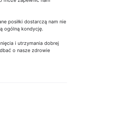
ego może zapewnić nam
ane posiłki dostarczą nam nie
zą ogólną kondycję.
nięcia i utrzymania dobrej
ś dbać o nasze zdrowie