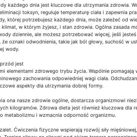
wody każdego dnia jest kluczowe dla utrzymania zdrowia. W
eliminacji toksyn, reguluje temperaturę ciała i zapewnia p
dy, której potrzebujesz każdego dnia, może zależeć od wie
 klimat, w którym żyjesz, i stan zdrowia. Ogólna zasada 
 wody dziennie, ale możesz potrzebować więcej, jeśli jeste
aj, że oznaki odwodnienia, takie jak ból głowy, suchość w 
ej wody.
przód jest
nymi elementami zdrowego trybu życia. Wspólnie pomagają 
rminowego zachowania odpowiedniej wagi ciała. Odchudzanie
uczowe aspekty dla utrzymania dobrej formy.
awia ona nasze zdrowie ogólne, dostarcza organizmowi nie
ch kilogramów. Zdrowa dieta jest również kluczowa dla r
po metabolizmu i wzmacnia odporność organizmu.
 zalet. Ćwiczenia fizyczne wspierają rozwój siły mięśniowe