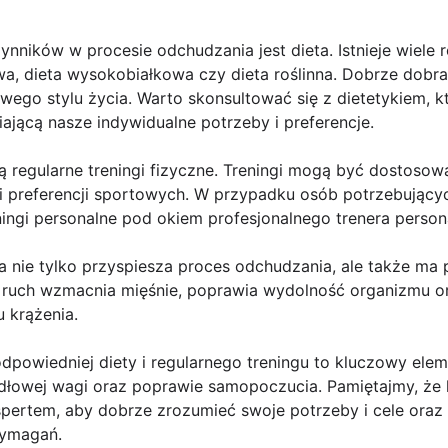
nników w procesie odchudzania jest dieta. Istnieje wiele r
, dieta wysokobiałkowa czy dieta roślinna. Dobrze dobran
owego stylu życia. Warto skonsultować się z dietetykiem,
ającą nasze indywidualne potrzeby i preferencje.
ą regularne treningi fizyczne. Treningi mogą być dostos
 preferencji sportowych. W przypadku osób potrzebujących
ingi personalne pod okiem profesjonalnego trenera person
a nie tylko przyspiesza proces odchudzania, ale także m
 ruch wzmacnia mięśnie, poprawia wydolność organizmu o
u krążenia.
dpowiedniej diety i regularnego treningu to kluczowy ele
idłowej wagi oraz poprawie samopoczucia. Pamiętajmy, że k
pertem, aby dobrze zrozumieć swoje potrzeby i cele oraz p
wymagań.