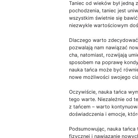
Taniec od wieków był jedną z
pochodzenia, taniec jest uni
wszystkim świetnie się bawić
niezwykle wartościowym do
Dlaczego warto zdecydować si
pozwalają nam nawiązać nowe
cha, natomiast, rozwijają umi
sposobem na poprawę kondycji
nauka tańca może być również
nowe możliwości swojego cia
Oczywiście, nauka tańca wym
tego warte. Niezależnie od 
z tańcem – warto kontynuować
doświadczenia i emocje, któr
Podsumowując, nauka tańca t
fizycznej i nawiązanie nowyc