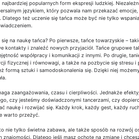
 najbardziej popularnych form ekspresji ludzkiej. Niezależ
wersalnym językiem, który pozwala nam przekazać emocje, 
. Dlatego też uczenie się tańca może być nie tylko wspania
świadczeniem.
ę na naukę tańca? Po pierwsze, tańce towarzyskie – takie
 kontakty i znaleźć nowych przyjaciół. Tańce grupowe ta
ejętność współpracy i komunikacji z innymi. Po drugie, tan
 fizycznej i równowagi, a także na pozbycie się stresu i 
 formą sztuki i samodoskonalenia się. Dzięki niej możemy
ła.
aga zaangażowania, czasu i cierpliwości. Jednakże efekty
tego, czy jesteśmy doświadczonymi tancerzami, czy dopie
 naukę i rozwijać się. Każdy krok, każdy gest, każdy ruc
e warto przeżyć.
o nie tylko świetna zabawa, ale także sposób na rozwój o
h znajomości. Dlatego jeśli masz ochotę na zmianę i chce