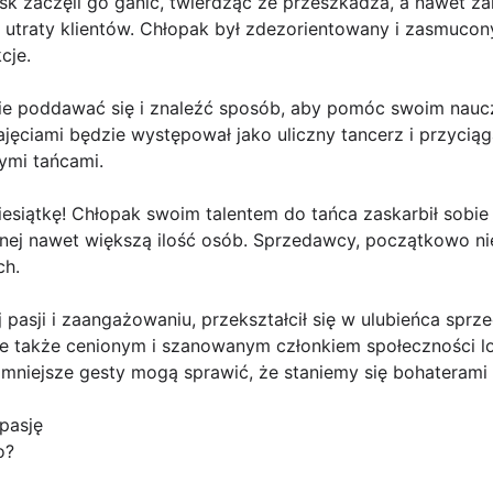
sk zaczęli go ganić, twierdząc że przeszkadza, a nawet z
ę utraty klientów. Chłopak był zdezorientowany i zasmucony
cje.
ie poddawać się i znaleźć sposób, aby pomóc swoim nauc
ęciami będzie występował jako uliczny tancerz i przyciąg
ymi tańcami.
iesiątkę! Chłopak swoim talentem do tańca zaskarbił sobie 
nej nawet większą ilość osób. Sprzedawcy, początkowo nie
ch.
 pasji i zaangażowaniu, przekształcił się w ulubieńca sprze
 także cenionym i szanowanym członkiem społeczności loka
mniejsze gesty mogą sprawić, że staniemy się bohaterami
pasję
o?