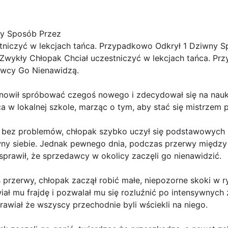
y Sposób Przez
tniczyć w lekcjach tańca. Przypadkowo Odkrył 1 Dziwny S
wykły Chłopak Chciał uczestniczyć w lekcjach tańca. Pr
awcy Go Nienawidzą.
anowił spróbować czegoś nowego i zdecydował się na nau
ca w lokalnej szkole, marząc o tym, aby stać się mistrzem p
ę bez problemów, chłopak szybko uczył się podstawowych 
ewny siebie. Jednak pewnego dnia, podczas przerwy międz
sprawił, że sprzedawcy w okolicy zaczęli go nienawidzić.
 przerwy, chłopak zaczął robić małe, niepozorne skoki w r
ał mu frajdę i pozwalał mu się rozluźnić po intensywnych z
awiał że wszyscy przechodnie byli wściekli na niego.