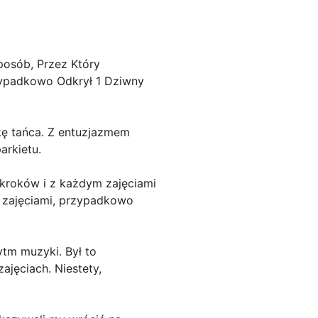
posób, Przez Który
zypadkowo Odkrył 1 Dziwny
kę tańca. Z entuzjazmem
arkietu.
kroków i z każdym zajęciami
y zajęciami, przypadkowo
ytm muzyki. Był to
ajęciach. Niestety,