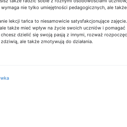
sisz także radzić sobie z różnymi osobowościami ucznió
wymaga nie tylko umiejętności pedagogicznych, ale także e
nie lekcji tańca to niesamowicie satysfakcjonujące zajęcie
l, ale także mieć wpływ na życie swoich uczniów i pomagać 
i chcesz dzielić się swoją pasją z innymi, rozważ rozpoczęci
 zdziwią, ale także zmotywują do działania.
ywka