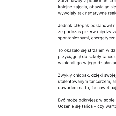
Sprzedawcy z pobliskich stoi
kolejne zajęcia, obawiając si
wywołały tak negatywne reak
Jednak chłopak postanowił n
że podczas przerw między zaj
spontanicznymi, energetyczn
To okazało się strzałem w dz
przyciągnął do szkoły tanecz
wspierali go w jego działania
Zwykły chłopak, dzięki swojej
utalentowanym tancerzem, ale
dowodem na to, że nawet naj
Być może odkryjesz w sobie 
Uczenie się tańca – czy wart