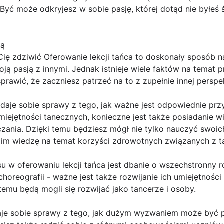
 Być może odkryjesz w sobie pasję, której dotąd nie byłeś 
ią
ię zdziwić Oferowanie lekcji tańca to doskonały sposób na
oją pasją z innymi. Jednak istnieje wiele faktów na temat p
prawić, że zaczniesz patrzeć na to z zupełnie innej persp
zdaje sobie sprawy z tego, jak ważne jest odpowiednie pr
miejętności tanecznych, konieczne jest także posiadanie w
czania. Dzięki temu będziesz mógł nie tylko nauczyć swoi
ać im wiedzę na temat korzyści zdrowotnych związanych z 
u w oferowaniu lekcji tańca jest dbanie o wszechstronny 
choreografii - ważne jest także rozwijanie ich umiejętnoś
temu będą mogli się rozwijać jako tancerze i osoby.
daje sobie sprawy z tego, jak dużym wyzwaniem może być p