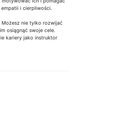
w, motywować ich i pomagać
mpatii i cierpliwości.
. Możesz nie tylko rozwijać
im osiągnąć swoje cele.
e kariery jako instruktor