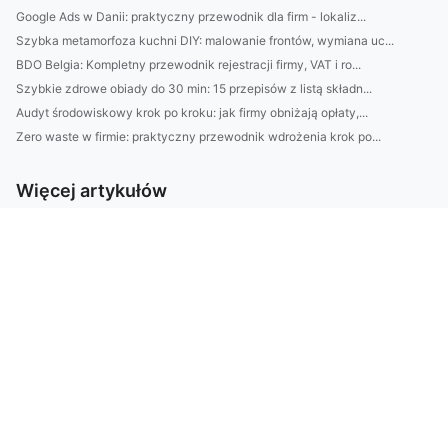
Google Ads w Danii: praktyczny przewodnik dla firm - lokaliz...
Szybka metamorfoza kuchni DIY: malowanie frontów, wymiana uc...
BDO Belgia: Kompletny przewodnik rejestracji firmy, VAT i ro...
Szybkie zdrowe obiady do 30 min: 15 przepisów z listą składn...
Audyt środowiskowy krok po kroku: jak firmy obniżają opłaty,...
Zero waste w firmie: praktyczny przewodnik wdrożenia krok po...
Więcej artykułów
Informacje
Indeks opracowań
best trans
buy car parts
Dentystyczny
eco