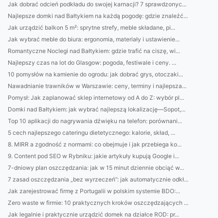
Jak dobrać odcień podkładu do swojej karnacji? 7 sprawdzonyc...
Najlepsze domki nad Bałtykiem na każdą pogodę: gdzie znaleźć...
Jak urządzić balkon 5 m²: sprytne strefy, meble składane, pi...
Jak wybrać meble do biura: ergonomia, materiały i ustawienie...
Romantyczne Noclegi nad Bałtykiem: gdzie trafić na ciszę, wi...
Najlepszy czas na lot do Glasgow: pogoda, festiwale i ceny. ...
10 pomysłów na kamienie do ogrodu: jak dobrać grys, otoczaki...
Nawadnianie trawników w Warszawie: ceny, terminy i najlepsza...
Pomysł: Jak zaplanować sklep internetowy od A do Z: wybór pl...
Domki nad Bałtykiem: jak wybrać najlepszą lokalizację—Sopot,...
Top 10 aplikacji do nagrywania dźwięku na telefon: porównani...
5 cech najlepszego cateringu dietetycznego: kalorie, skład, ...
8. MIRR a zgodność z normami: co obejmuje i jak przebiega ko...
9. Content pod SEO w Rybniku: jakie artykuły kupują Google i...
7-dniowy plan oszczędzania: jak w 15 minut dziennie obciąć w...
7 zasad oszczędzania „bez wyrzeczeń”: jak automatycznie odkł...
Jak zarejestrować firmę z Portugalii w polskim systemie BDO:...
Zero waste w firmie: 10 praktycznych kroków oszczędzających ...
Jak legalnie i praktycznie urządzić domek na działce ROD: pr...