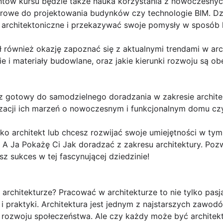
tów kursu będzie także nauka korzystania z nowoczesnyc
rowe do projektowania budynków czy technologie BIM. Dz
 architektoniczne i przekazywać swoje pomysły w sposób k
ł również okazję zapoznać się z aktualnymi trendami w arc
ie i materiały budowlane, oraz jakie kierunki rozwoju są o
z gotowy do samodzielnego doradzania w zakresie archite
zacji ich marzeń o nowoczesnym i funkcjonalnym domu czy
ako architekt lub chcesz rozwijać swoje umiejętności w ty
i A Ja Pokażę Ci Jak doradzać z zakresu architektury. Pozw
z sukces w tej fascynującej dziedzinie!
architekturze? Pracować w architekturze to nie tylko pasja
 i praktyki. Architektura jest jednym z najstarszych zawod
 rozwoju społeczeństwa. Ale czy każdy może być architekt