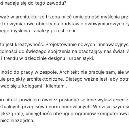
toś nadaje się do tego zawodu?
wać w architekturze trzeba mieć umiejętność myślenia prz
e trójwymiarowe obiekty na podstawie dwuwymiarowych ry
ego myślenia i analizy przestrzeni.
kta jest kreatywność. Projektowanie nowych i innowacyj
olności do świeżego spojrzenia na otaczający nas świat. 
 trendu w dziedzinie designu i urbanistyki.
lność do pracy w zespole. Architekt nie pracuje sam, ale
zuje projekty architektoniczne. Dlatego ważne jest, aby pot
wać się z kolegami i klientami.
chitekt powinien również posiadać solidne wykształcenie 
tualnych przepisów i norm budowlanych. W dzisiejszym św
iększą rolę, umiejętność obsługi programów komputerowyc
nież niezbędna.