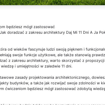
iom będziesz mógł zastosować
 Jak doradzać z zakresu architektury Daj Mi 11 Dni A Ja P
która od wieków fascynuje ludzi swoją pięknem i funkcjonal
pełniają swoje funkcje użytkowe, ale także stanowią prawdzi
dzać z zakresu architektury, warto skorzystać z propozycji
wiedzę i umiejętności w zaledwie 11 dni.
awowe zasady projektowania architektonicznego, dowiesz
ojekty budynków, a także jak rozwijać swoje zdolności w ki
nym ćwiczeniom będziesz mógł zastosować zdobytą wiedzę