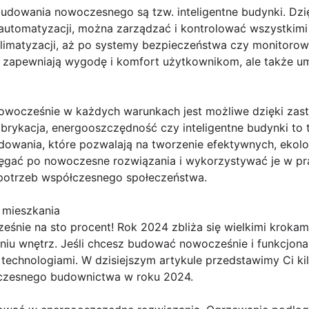
dowania nowoczesnego są tzw. inteligentne budynki. Dzi
tomatyzacji, można zarządzać i kontrolować wszystkimi
limatyzacji, aż po systemy bezpieczeństwa czy monitorowa
ko zapewniają wygodę i komfort użytkownikom, ale także u
wocześnie w każdych warunkach jest możliwe dzięki zas
fabrykacja, energooszczędność czy inteligentne budynki to 
wania, które pozwalają na tworzenie efektywnych, ekol
sięgać po nowoczesne rozwiązania i wykorzystywać je w pr
otrzeb współczesnego społeczeństwa.
 mieszkania
nie na sto procent! Rok 2024 zbliża się wielkimi krokami
iu wnętrz. Jeśli chcesz budować nowocześnie i funkcjonal
technologiami. W dzisiejszym artykule przedstawimy Ci ki
czesnego budownictwa w roku 2024.