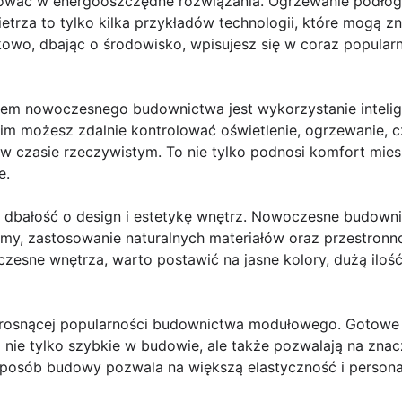
tować w energooszczędne rozwiązania. Ogrzewanie podłog
etrza to tylko kilka przykładów technologii, które mogą 
kowo, dbając o środowisko, wpisujesz się w coraz popular
em nowoczesnego budownictwa jest wykorzystanie inteli
m możesz zdalnie kontrolować oświetlenie, ogrzewanie, cz
w czasie rzeczywistym. To nie tylko podnosi komfort mies
e.
dbałość o design i estetykę wnętrz. Nowoczesne budowni
rmy, zastosowanie naturalnych materiałów oraz przestronno
esne wnętrza, warto postawić na jasne kolory, dużą ilość
rosnącej popularności budownictwa modułowego. Gotowe
nie tylko szybkie w budowie, ale także pozwalają na zna
sposób budowy pozwala na większą elastyczność i personal