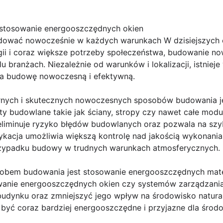
astosowanie energooszczędnych okien
ować nowocześnie w każdych warunkach W dzisiejszych 
ii i coraz większe potrzeby społeczeństwa, budowanie now
branżach. Niezależnie od warunków i lokalizacji, istniej
na budowę nowoczesną i efektywną.
rnych i skutecznych nowoczesnych sposobów budowania jes
enty budowlane takie jak ściany, stropy czy nawet całe mod
liminuje ryzyko błędów budowlanych oraz pozwala na szyb
ykacja umożliwia większą kontrolę nad jakością wykonania
przypadku budowy w trudnych warunkach atmosferycznych.
bem budowania jest stosowanie energooszczędnych mater
owanie energooszczędnych okien czy systemów zarządzani
 budynku oraz zmniejszyć jego wpływ na środowisko natur
być coraz bardziej energooszczędne i przyjazne dla środo