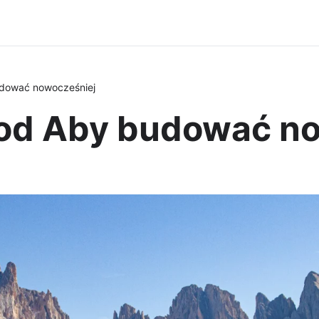
dować nowocześniej
od Aby budować n