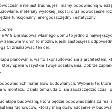
ocześnie nie jest trudne, jeśli mamy odpowiednią wiedzę
dowlane, materiały wysokiej jakości oraz nowoczesne roz
ędzie funkcjonalny, energooszczędny i estetyczny.
odporne
e W 9 Dni Budowa własnego domu to jedno z największych
aledwie 9 dni? To możliwe, jeśli zastosujesz odpowiedn
ą Ci zrealizować ten cel.
etapu planowania, warto skonsultować się z architektem, 
który spełni wszystkie Twoje oczekiwania. Dobrze zaplan
.
odpowiednich materiałów budowlanych. Wybieraj te, które 
we w montażu. Dzięki temu uda Ci się zaoszczędzić czas i
ć ekipę budowlaną, która będzie odpowiedzialna za realiz
aufania fachowców, którzy mają doświadczenie w budow