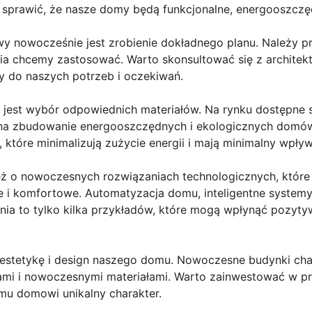
 sprawić, że nasze domy będą funkcjonalne, energooszczęd
 nowocześnie jest zrobienie dokładnego planu. Należy pr
ia chcemy zastosować. Warto skonsultować się z archite
 do naszych potrzeb i oczekiwań.
jest wybór odpowiednich materiałów. Na rynku dostępne 
na zbudowanie energooszczędnych i ekologicznych domów.
 które minimalizują zużycie energii i mają minimalny wpły
 o nowoczesnych rozwiązaniach technologicznych, które 
lne i komfortowe. Automatyzacja domu, inteligentne system
ania to tylko kilka przykładów, które mogą wpłynąć pozyty
 estetykę i design naszego domu. Nowoczesne budynki char
ami i nowoczesnymi materiałami. Warto zainwestować w p
mu domowi unikalny charakter.