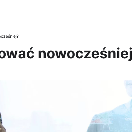
cześniej?
dować nowocześnie