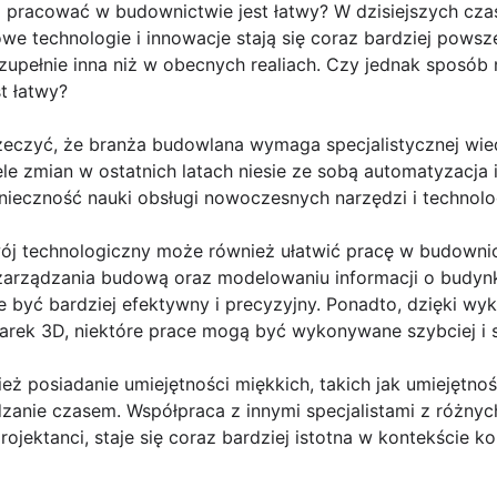
 pracować w budownictwie jest łatwy? W dzisiejszych cz
owe technologie i innowacje stają się coraz bardziej pow
pełnie inna niż w obecnych realiach. Czy jednak sposób n
t łatwy?
eczyć, że branża budowlana wymaga specjalistycznej wiedz
iele zmian w ostatnich latach niesie ze sobą automatyzacja
ieczność nauki obsługi nowoczesnych narzędzi i technolog
wój technologiczny może również ułatwić pracę w budownic
ządzania budową oraz modelowaniu informacji o budynk
 być bardziej efektywny i precyzyjny. Ponadto, dzięki wy
rek 3D, niektóre prace mogą być wykonywane szybciej i s
eż posiadanie umiejętności miękkich, takich jak umiejętno
nie czasem. Współpraca z innymi specjalistami z różnych 
projektanci, staje się coraz bardziej istotna w kontekście