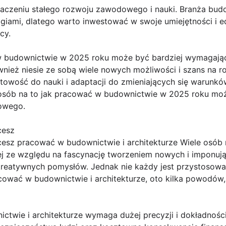
aczeniu stałego rozwoju zawodowego i nauki. Branża budow
giami, dlatego warto inwestować w swoje umiejętności i e
cy.
 budownictwie w 2025 roku może być bardziej wymagając
wnież niesie ze sobą wiele nowych możliwości i szans na 
towość do nauki i adaptacji do zmieniających się warunkó
osób na to jak pracować w budownictwie w 2025 roku mo
owego.
cesz
hcesz pracować w budownictwie i architekturze Wiele osób
nej ze względu na fascynację tworzeniem nowych i imponuj
 kreatywnych pomysłów. Jednak nie każdy jest przystosowa
acować w budownictwie i architekturze, oto kilka powodów,
ictwie i architekturze wymaga dużej precyzji i dokładnośc