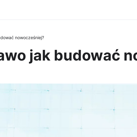
udować nowocześniej?
rawo jak budować n