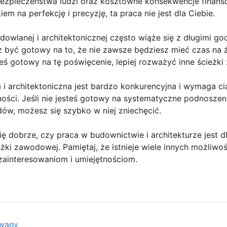
zpieczeństwa ludzi oraz kosztowne konsekwencje finansowe
m na perfekcję i precyzję, ta praca nie jest dla Ciebie.
dowlanej i architektonicznej często wiąże się z długimi g
 być gotowy na to, że nie zawsze będziesz mieć czas na ż
esteś gotowy na tę poświęcenie, lepiej rozważyć inne ścież
 i architektoniczna jest bardzo konkurencyjna i wymaga c
ości. Jeśli nie jesteś gotowy na systematyczne podnoszenie
ndów, możesz się szybko w niej zniechęcić.
ię dobrze, czy praca w budownictwie i architekturze jest d
ieżki zawodowej. Pamiętaj, że istnieje wiele innych możli
ainteresowaniom i umiejętnościom.
owany