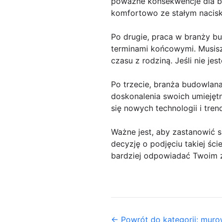
poważne konsekwencje dla be
komfortowo ze stałym naciskie
Po drugie, praca w branży bu
terminami końcowymi. Musisz
czasu z rodziną. Jeśli nie j
Po trzecie, branża budowlana
doskonalenia swoich umiejętn
się nowych technologii i tre
Ważne jest, aby zastanowić s
decyzję o podjęciu takiej śc
bardziej odpowiadać Twoim z
← Powrót do kategorii: mur