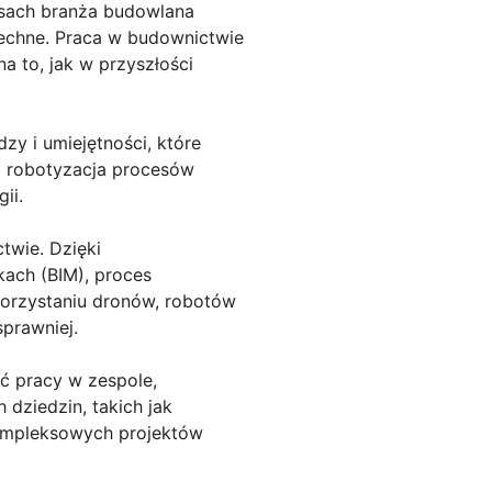
asach branża budowlana
szechne. Praca w budownictwie
a to, jak w przyszłości
y i umiejętności, które
 i robotyzacja procesów
ii.
twie. Dzięki
ach (BIM), proces
korzystaniu dronów, robotów
prawniej.
ść pracy w zespole,
dziedzin, takich jak
 kompleksowych projektów