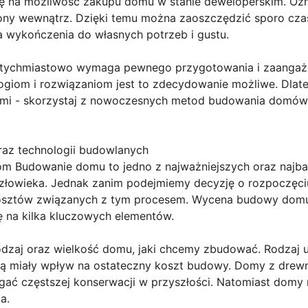
 na możliwość zakupu domu w stanie deweloperskim. Ozna
ny wewnątrz. Dzięki temu można zaoszczędzić sporo czasu
 wykończenia do własnych potrzeb i gustu.
tychmiastowo wymaga pewnego przygotowania i zaangażo
giom i rozwiązaniom jest to zdecydowanie możliwe. Dlate
ami - skorzystaj z nowoczesnych metod budowania domów i
raz technologii budowlanych
 Budowanie domu to jedno z najważniejszych oraz najbar
złowieka. Jednak zanim podejmiemy decyzję o rozpoczęci
sztów związanych z tym procesem. Wycena budowy domu 
 na kilka kluczowych elementów.
rodzaj oraz wielkość domu, jaki chcemy zbudować. Rodzaj 
dą miały wpływ na ostateczny koszt budowy. Domy z drew
ć częstszej konserwacji w przyszłości. Natomiast domy 
a.