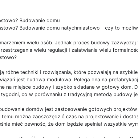
astowo? Budowanie domu
stowo? Budowanie domu natychmiastowo - czy to możliw
marzeniem wielu osób. Jednak proces budowy zazwyczaj w
zestrzegania wielu regulacji i załatwiania wielu formalnoś
astowo?
eją różne techniki i rozwiązania, które pozwalają na szybk
wiązań jest budowa modułowa. Polega ona na prefabrykac
ane na miejsce budowy i szybko składane w gotowy dom. Dz
tygodni, co w porównaniu z tradycyjną metodą budowy jes
budowanie domów jest zastosowanie gotowych projektów
 temu można zaoszczędzić czas na projektowanie i dosto
eśnie mieć pewność, że dom będzie spełniał wszystkie wy