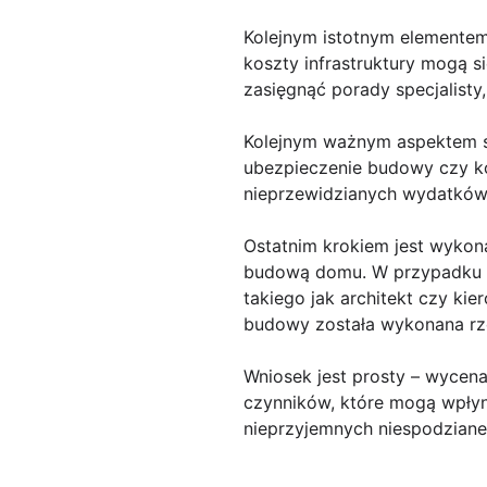
Kolejnym istotnym elementem
koszty infrastruktury mogą s
zasięgnąć porady specjalist
Kolejnym ważnym aspektem są
ubezpieczenie budowy czy ko
nieprzewidzianych wydatków w
Ostatnim krokiem jest wykon
budową domu. W przypadku br
takiego jak architekt czy ki
budowy została wykonana rzet
Wniosek jest prosty – wycen
czynników, które mogą wpłyną
nieprzyjemnych niespodzian