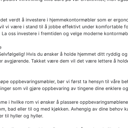
det verdt å investere i hjemmekontormøbler som er ergono
l vi være i stand til å jobbe effektivt under komfortable fo
. La oss investere i fremtiden og velge moderne kontormøbl
e
lvfølgelig! Hvis du ønsker å holde hjemmet ditt ryddig og 
 avgjørende. Takket være dem vil det være lettere å hold
øpe oppbevaringsmøbler, bør vi først ta hensyn til våre beh
ninger som vil gjøre oppbevaring av tingene dine enklere og
emme i hvilke rom vi ønsker å plassere oppbevaringsmøblene
m, bad eller til og med kjøkken. Avhengig av dine behov ka
til hyller og hyller.