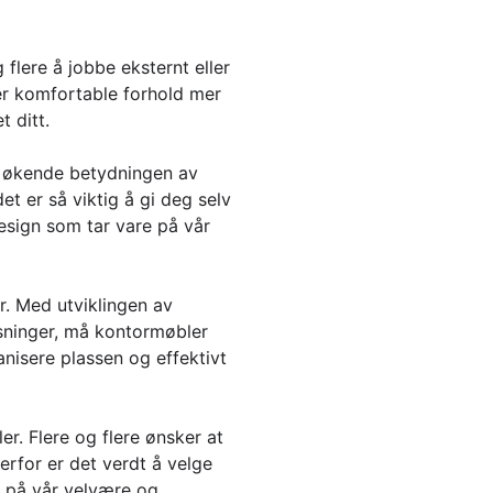
flere å jobbe eksternt eller
der komfortable forhold mer
 ditt.
n økende betydningen av
t er så viktig å gi deg selv
esign som tar vare på vår
r. Med utviklingen av
løsninger, må kontormøbler
anisere plassen og effektivt
er. Flere og flere ønsker at
erfor er det verdt å velge
å på vår velvære og