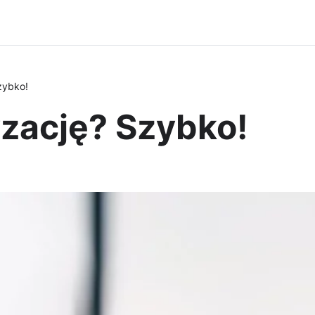
zybko!
yzację? Szybko!