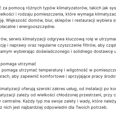
za pomocą różnych typów klimatyzatorów, takich jak system
ielkości i rodzaju pomieszczenia, które wymaga klimatyza
ję. Większość domów, biur, sklepów i restauracji wybiera s
opłacalne i energooszczędne.
ów, serwis klimatyzacji odgrywa kluczową rolę w utrzyman
ję i naprawy oraz regularne czyszczenie filtrów, aby cząs
amym wybierając doświadczonego i solidnego dostawcę us
y pomaga utrzymać
ry pomaga utrzymać temperaturę i wilgotność w pomieszcze
urach, aby zapewnić komfortowe i sprzyjające pracy środo
matyzacji oferują szeroki zakres usług, od instalacji po k
tyzacji zależy od wielkości chłodzonej przestrzeni, przy
tory centralne. Każdy typ ma swoje zalety i wady, które nal
z nich jest najbardziej odpowiedni dla Twoich potrzeb.