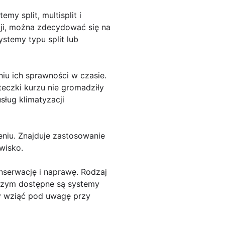
y split, multisplit i
cji, można zdecydować się na
ystemy typu split lub
iu ich sprawności w czasie.
teczki kurzu nie gromadziły
ług klimatyzacji
niu. Znajduje zastosowanie
wisko.
onserwację i naprawę. Rodzaj
 czym dostępne są systemy
eży wziąć pod uwagę przy