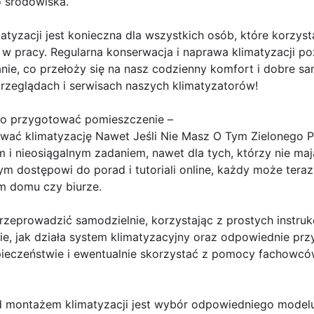
o środowiska.
yzacji jest konieczna dla wszystkich osób, które korzyst
 w pracy. Regularna konserwacja i naprawa klimatyzacji po
nie, co przełoży się na nasz codzienny komfort i dobre s
rzeglądach i serwisach naszych klimatyzatorów!
io przygotować pomieszczenie –
wać klimatyzację Nawet Jeśli Nie Masz O Tym Zielonego Po
i nieosiągalnym zadaniem, nawet dla tych, którzy nie maj
m dostępowi do porad i tutoriali online, każdy może tera
m domu czy biurze.
zeprowadzić samodzielnie, korzystając z prostych instruk
ie, jak działa system klimatyzacyjny oraz odpowiednie pr
ieczeństwie i ewentualnie skorzystać z pomocy fachowców,
ontażem klimatyzacji jest wybór odpowiedniego modelu i