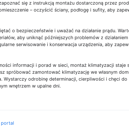
apoznać się z instrukcją montażu dostarczoną przez prod
ieszczenie – oczyścić ściany, podłogę i sufity, aby zap
tać o bezpieczeństwie i uważać na działanie prądu. Wart
riałów, aby uniknąć późniejszych problemów z działaniem 
ularne serwisowanie i konserwacja urządzenia, aby zapewn
ości informacji i porad w sieci, montaż klimatyzacji staje 
esz spróbować zamontować klimatyzację we własnym domu c
 Wystarczy odrobinę determinacji, cierpliwości i chęci do 
ym wnętrzem w upalne dni.
 portal