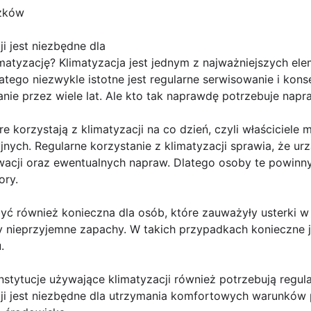
szków
i jest niezbędne dla
imatyzację? Klimatyzacja jest jednym z najważniejszych e
atego niezwykle istotne jest regularne serwisowanie i kon
nie przez wiele lat. Ale kto tak naprawdę potrzebuje napr
e korzystają z klimatyzacji na co dzień, czyli właściciele
ych. Regularne korzystanie z klimatyzacji sprawia, że urz
wacji oraz ewentualnych napraw. Dlatego osoby te powinny
ory.
ć również konieczna dla osób, które zauważyły usterki w d
zy nieprzyjemne zapachy. W takich przypadkach konieczne j
.
nstytucje używające klimatyzacji również potrzebują regul
cji jest niezbędne dla utrzymania komfortowych warunków